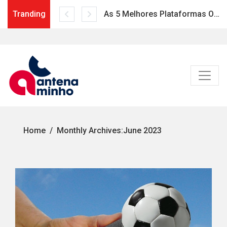
Tranding
As 5 Melhores Plataformas Online para Acompanhar Esportes
Skip
to
content
Home
Monthly Archives:
June 2023