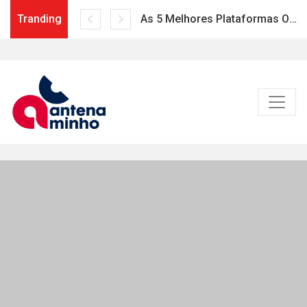
Tranding
As 5 Melhores Plataformas Online para Acompanhar Esportes
Skip
to
content