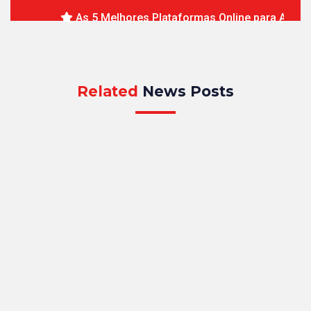
Estes Torneios Usam
As 5 Melhores Plataformas Online para Acomp
Inteligentemente As Redes Sociais
Para Promoção
admin
Related
News Posts
March 28, 2024